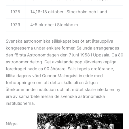
1925
14,16-18 oktober i Stockholm och Lund
1929
4-5 oktober i Stockholm
Svenska astronomiska sällskapet beslöt att återuppliva
kongresserna under enklare former. Sålunda arrangerades
den första Astronomdagen den 7 juni 1958 i Uppsala. Ca 80
astronomer deltog. Det avslutande populärvetenskapliga
föredraget hade ca 90 åhörare. Sällskapets ordförande,
tillika dagens värd Gunnar Malmquist inledde med
förhoppningen om att detta skulle bli en årligen
återkommande institution och att mötet skulle inleda en ny
era av samarbete mellan de svenska astronomiska
institutionerna.
Några