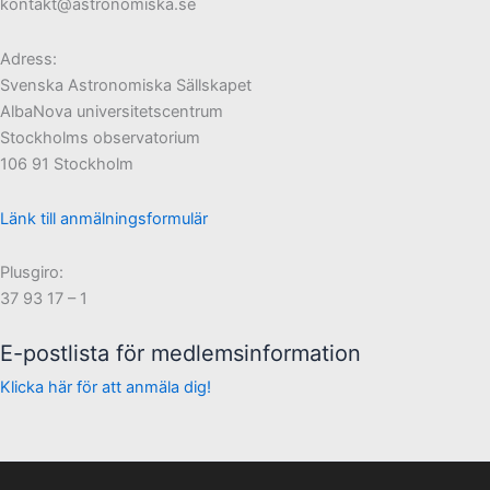
kontakt@astronomiska.se
Adress:
Svenska Astronomiska Sällskapet
AlbaNova universitetscentrum
Stockholms observatorium
106 91 Stockholm
Länk till anmälningsformulär
Plusgiro:
37 93 17 – 1
E-postlista för medlemsinformation
Klicka här för att anmäla dig!