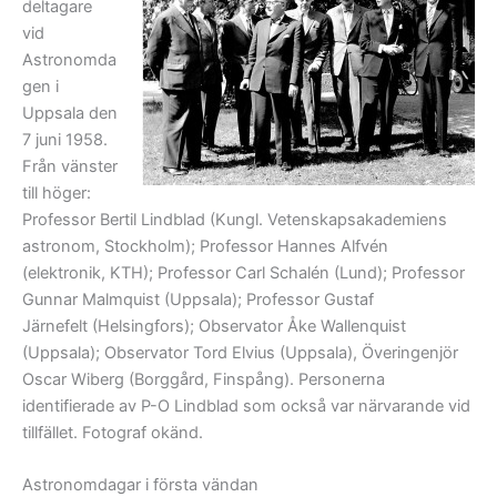
deltagare
vid
Astronomda
gen i
Uppsala den
7 juni 1958.
Från vänster
till höger:
Professor Bertil Lindblad (Kungl. Vetenskapsakademiens
astronom, Stockholm); Professor Hannes Alfvén
(elektronik, KTH); Professor Carl Schalén (Lund); Professor
Gunnar Malmquist (Uppsala); Professor Gustaf
Järnefelt (Helsingfors); Observator Åke Wallenquist
(Uppsala); Observator Tord Elvius (Uppsala), Överingenjör
Oscar Wiberg (Borggård, Finspång). Personerna
identifierade av P-O Lindblad som också var närvarande vid
tillfället. Fotograf okänd.
Astronomdagar i första vändan