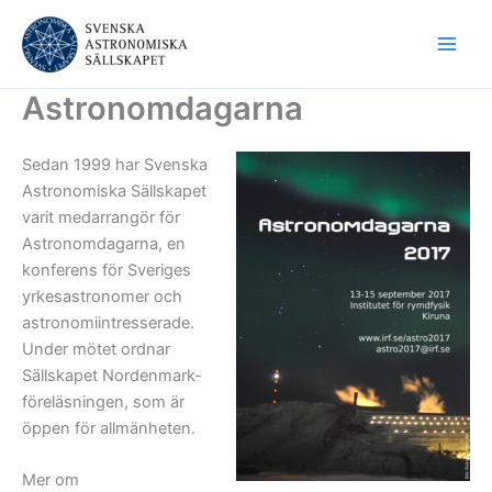
Hoppa
till
innehåll
Astronomdagarna
Sedan 1999 har Svenska
Astronomiska Sällskapet
varit medarrangör för
Astronomdagarna, en
konferens för Sveriges
yrkesastronomer och
astronomiintresserade.
Under mötet ordnar
Sällskapet Nordenmark-
föreläsningen, som är
öppen för allmänheten.
Mer om