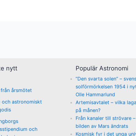
e nytt
Populär Astronomi
”Den svarta solen” – sven
solförmörkelsen 1954 i nyt
 från årsmötet
Olle Hammarlund
 och astronomiskt
Artemisavtalet – vilka laga
godis
på månen?
Från kanaler till strövare –
ngborgs
bilden av Mars ändrats
stipendium och
Kosmisk fyr i det unga un