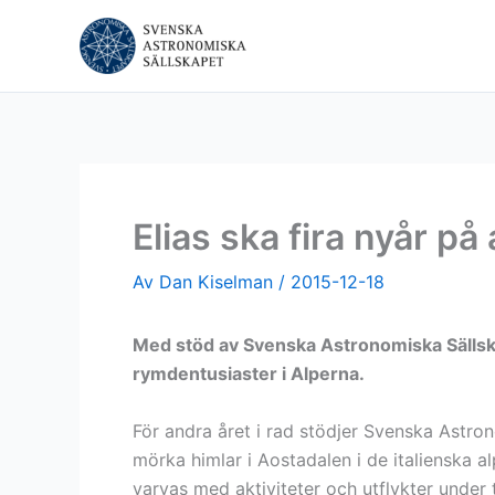
Hoppa
till
innehåll
Elias ska fira nyår på
Av
Dan Kiselman
/
2015-12-18
Med stöd av Svenska Astronomiska Sällskap
rymdentusiaster i Alperna.
För andra året i rad stödjer Svenska Astr
mörka himlar i Aostadalen i de italienska
varvas med aktiviteter och utflykter under