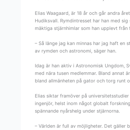
Elias Waagaard, är 18 år och går andra å
Hudiksvall. Rymdintresset har han med sig 
mäktiga stjärnhimlar som han upplevt från f
– Så länge jag kan minnas har jag haft en s
av rymden och astronomi, säger han.
Idag är han aktiv i Astronomisk Ungdom, S
med nära tusen medlemmar. Bland annat är
bland allmänheten på gator och torg runt o
Elias siktar framöver på universitetsstudie
ingenjör, helst inom något globalt forskni
spännande nyårshelg under stjärnorna.
– Världen är full av möjligheter. Det gäller