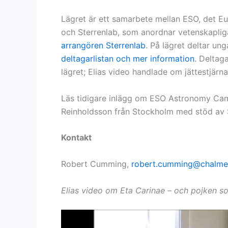
Lägret är ett samarbete mellan ESO, det E
och Sterrenlab, som anordnar vetenskap
arrangören Sterrenlab
. På lägret deltar un
deltagarlistan och mer information
. Deltag
lägret; Elias video handlade om jättestjärn
Läs tidigare inlägg om ESO Astronomy Ca
Reinholdsson från Stockholm med stöd av 
Kontakt
Robert Cumming,
robert.cumming@chalme
Elias video om Eta Carinae – och pojken som 
Videospelare