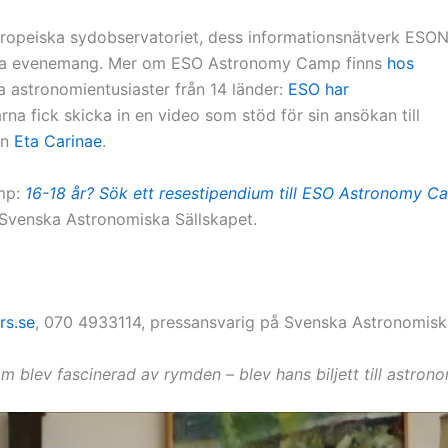
uropeiska sydobservatoriet, dess informationsnätverk ESON
liga evenemang. Mer om ESO Astronomy Camp finns
hos
ga astronomientusiaster från 14 länder:
ESO har
arna fick skicka in en video som stöd för sin ansökan till
an
Eta Carinae
.
mp:
16-18 år? Sök ett resestipendium till ESO Astronomy 
Svenska Astronomiska Sällskapet.
rs.se
, 070 4933114, pressansvarig på Svenska Astronomiska S
blev fascinerad av rymden – blev hans biljett till astronomi