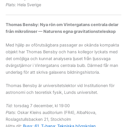
Plats:
Hela Sverige
Thomas Bensby: Nya rön om Vintergatans centrala delar
från mikrolinser — Naturens egna gravitationsteleskop
Med hjälp av oförutsägbara passager av okända kompakta
objekt har Thomas Bensby och hans kollegor lyckats med
det omöjliga och kunnat analysera ljuset från ljussvaga
dvärgstjärnor i Vintergatans centrala bulb. Därmed får man
underlag för att skriva galaxens bildningshistoria.
Thomas Bensby är universitetslektor vid Institutionen för
astronomi och teoretisk fysik, Lunds universitet.
Tid:
torsdag 7 december, kl 19:00
Plats:
Oskar Kleins auditorium (FR4), AlbaNova,
Roslagstullsbacken 21, Stockholm
Hitta dit:
Buss: 61, T-bana: Tekniska högskolan