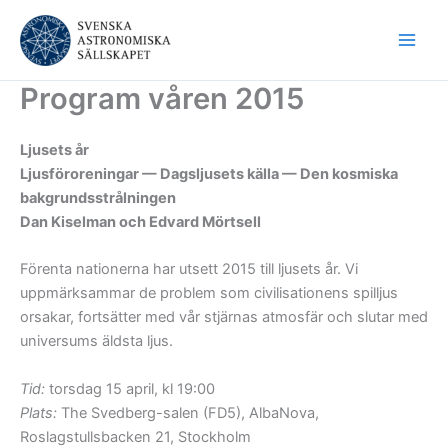
Hoppa
till
innehåll
Program våren 2015
Ljusets år
Ljusföroreningar — Dagsljusets källa — Den kosmiska
bakgrundsstrålningen
Dan Kiselman och Edvard Mörtsell
Förenta nationerna har utsett 2015 till ljusets år. Vi
uppmärksammar de problem som civilisationens spilljus
orsakar, fortsätter med vår stjärnas atmosfär och slutar med
universums äldsta ljus.
Tid:
torsdag 15 april, kl 19:00
Plats:
The Svedberg-salen (FD5), AlbaNova,
Roslagstullsbacken 21, Stockholm