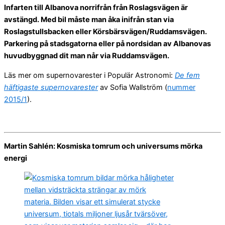
Infarten till Albanova norrifrån från Roslagsvägen är
avstängd. Med bil måste man åka inifrån stan via
Roslagstullsbacken eller Körsbärsvägen/Ruddamsvägen.
Parkering på stadsgatorna eller på nordsidan av Albanovas
huvudbyggnad dit man når via Ruddamsvägen.
Läs mer om supernovarester i Populär Astronomi:
De fem
häftigaste supernovarester
av Sofia Wallström (
nummer
2015/1
).
Martin Sahlén: Kosmiska tomrum och universums mörka
energi