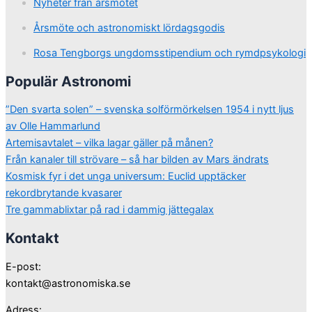
Nyheter från årsmötet
Årsmöte och astronomiskt lördagsgodis
Rosa Tengborgs ungdomsstipendium och rymdpsykologi
Populär Astronomi
”Den svarta solen” – svenska solförmörkelsen 1954 i nytt ljus
av Olle Hammarlund
Artemisavtalet – vilka lagar gäller på månen?
Från kanaler till strövare – så har bilden av Mars ändrats
Kosmisk fyr i det unga universum: Euclid upptäcker
rekordbrytande kvasarer
Tre gammablixtar på rad i dammig jättegalax
Kontakt
E-post:
kontakt@astronomiska.se
Adress: