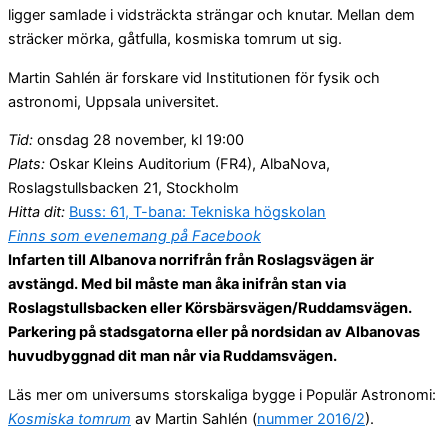
ligger samlade i vidsträckta strängar och knutar. Mellan dem
sträcker mörka, gåtfulla, kosmiska tomrum ut sig.
Martin Sahlén är forskare vid Institutionen för fysik och
astronomi, Uppsala universitet.
Tid:
onsdag 28 november, kl 19:00
Plats:
Oskar Kleins Auditorium (FR4), AlbaNova,
Roslagstullsbacken 21, Stockholm
Hitta dit:
Buss: 61, T-bana: Tekniska högskolan
Finns som evenemang på Facebook
Infarten till Albanova norrifrån från Roslagsvägen är
avstängd. Med bil måste man åka inifrån stan via
Roslagstullsbacken eller Körsbärsvägen/Ruddamsvägen.
Parkering på stadsgatorna eller på nordsidan av Albanovas
huvudbyggnad dit man når via Ruddamsvägen.
Läs mer om universums storskaliga bygge i Populär Astronomi:
Kosmiska tomrum
av Martin Sahlén (
nummer 2016/2
).