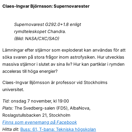
Claes-Ingvar Björnsson: Supernovarester
Supernovarest G292.0+1.8 enligt
rymdteleskopet Chandra.
(Bild: NASA/CXC/SAO)
Lämningar efter stjärnor som exploderat kan användas för att
söka svaren på stora frågor inom astrofysiken. Hur utvecklas
massiva stjärnor i slutet av sina liv? Hur kan partiklar i rymden
acceleras till höga energier?
Claes-Ingvar Björnsson är professor vid Stockholms
universitet.
Tid:
onsdag 7 november, kl 19:00
Plats:
The Svedberg-salen (FD5), AlbaNova,
Roslagstullsbacken 21, Stockholm
Finns som evenemang på Facebook
Hitta dit:
Buss: 61, T-bana: Tekniska högskolan