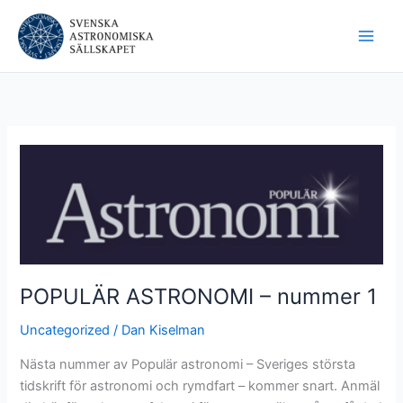
Hoppa
till
innehåll
POPULÄR ASTRONOMI – nummer 1
Uncategorized
/
Dan Kiselman
Nästa nummer av Populär astronomi – Sveriges största
tidskrift för astronomi och rymdfart – kommer snart. Anmäl