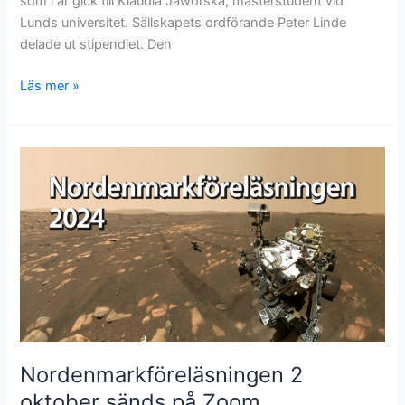
som i år gick till Klaudia Jaworska, masterstudent vid
Lunds universitet. Sällskapets ordförande Peter Linde
delade ut stipendiet. Den
Stipendiutdelning
Läs mer »
och
Nordenmarkföreläsning
under
Astronomdagarna
Nordenmarkföreläsningen 2
oktober sänds på Zoom