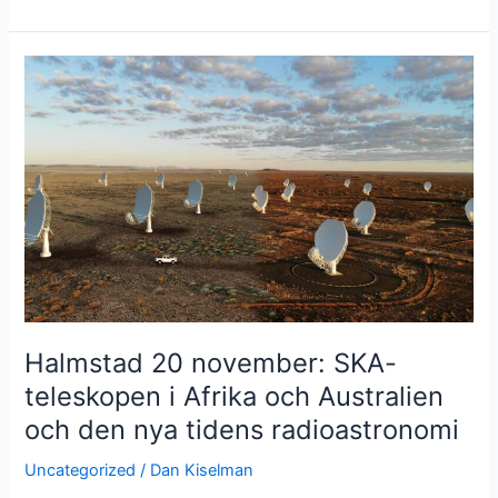
sammankomst
3
december:
Hur
säkra
kan
vi
vara
att
en
planet
är
bebodd
–
Halmstad 20 november: SKA-
eller
teleskopen i Afrika och Australien
obebodd?
och den nya tidens radioastronomi
Uncategorized
/
Dan Kiselman