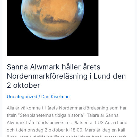
Sanna Alwmark håller årets
Nordenmarkföreläsning i Lund den
2 oktober
Uncategorized
/
Dan Kiselman
Alla är välkomna till årets Nordenmarkföreläsning som har
titeln ”Stenplaneternas tidiga historia”. Talare är Sanna
Alwmark från Lunds universitet. Platsen är LUX Aula i Lund
och tiden onsdag 2 oktober kl 18:00. Mars är idag en kall