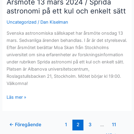
Årsmöte 13 mars 2024 / Sprida
astronomi på ett kul och enkelt sätt
Uncategorized
/
Dan Kiselman
Svenska astronomiska sällskapet har årsmöte onsdag 13
mars. Sedvanliga ärenden behandlas. I år är det styrelseval.
Efter årsmötet berättar Moa Skan från Stockholms
universitet om sina erfarenheter av forskningsinformation
under rubriken Sprida astronomi på ett kul och enkelt sätt.
Platsen är Albanova universitetscentrum,
Roslagstullsbacken 21, Stockholm. Mötet börjar kl 19:00.
Välkomna!
Årsmöte
Läs mer »
13
mars
2024
←
Föregående
1
2
3
…
11
/
Sprida