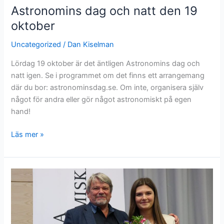
Astronomins dag och natt den 19
den
nya
oktober
tidens
Uncategorized
/
Dan Kiselman
radioastronomi
Lördag 19 oktober är det äntligen Astronomins dag och
natt igen. Se i programmet om det finns ett arrangemang
där du bor: astronominsdag.se. Om inte, organisera själv
något för andra eller gör något astronomiskt på egen
hand!
Astronomins
Läs mer »
dag
och
natt
den
19
oktober