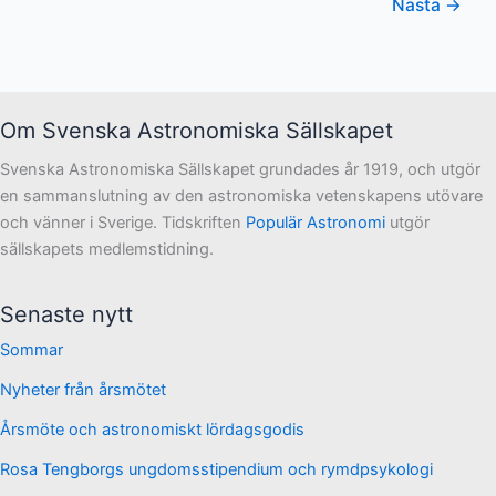
Nästa
→
astronomi
på
ett
kul
Om Svenska Astronomiska Sällskapet
och
enkelt
Svenska Astronomiska Sällskapet grundades år 1919, och utgör
sätt
en sammanslutning av den astronomiska vetenskapens utövare
och vänner i Sverige. Tidskriften
Populär Astronomi
utgör
sällskapets medlemstidning.
Senaste nytt
Sommar
Nyheter från årsmötet
Årsmöte och astronomiskt lördagsgodis
Rosa Tengborgs ungdomsstipendium och rymdpsykologi