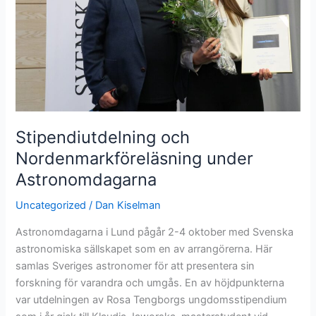
Stipendiutdelning och
Nordenmarkföreläsning under
Astronomdagarna
Uncategorized
/
Dan Kiselman
Astronomdagarna i Lund pågår 2-4 oktober med Svenska
astronomiska sällskapet som en av arrangörerna. Här
samlas Sveriges astronomer för att presentera sin
forskning för varandra och umgås. En av höjdpunkterna
var utdelningen av Rosa Tengborgs ungdomsstipendium