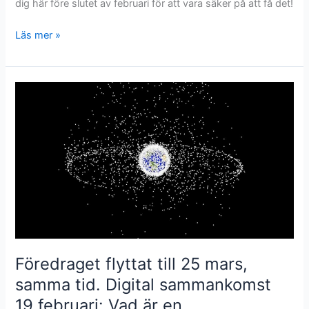
dig här före slutet av februari för att vara säker på att få det!
POPULÄR
Läs mer »
ASTRONOMI
–
nummer
1
Föredraget flyttat till 25 mars,
samma tid. Digital sammankomst
19 februari: Vad är en