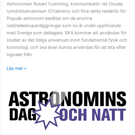
Astronomen Robert Cumming, kommunikatör vid Onsala
rymdobservatorium (Chalmers) och före detta redaktör för
Populär astronomi berättar om de enorma
radioteleskopanläggningar som nu är under uppförande
med Sverige som deltagare. SKA kommer att användas för
studier av det tidiga universum inom fundamental fysik och
kosmologi, och ska även kunna användas för att leta efter
signaler från
Halmstad
Läs mer »
20
november:
SKA-
teleskopen
i
Afrika
och
Australien
och