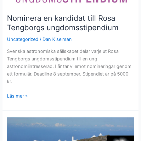
Nominera en kandidat till Rosa
Tengborgs ungdomsstipendium
Uncategorized
/
Dan Kiselman
Svenska astronomiska sällskapet delar varje ut Rosa
Tengborgs ungdomsstipendium till en ung
astronomiintresserad. I år tar vi emot nomineringar genom
ett formulär. Deadline 8 september. Stipendiet är på 5000
kr.
Nominera
Läs mer »
en
kandidat
till
Rosa
Tengborgs
ungdomsstipendium