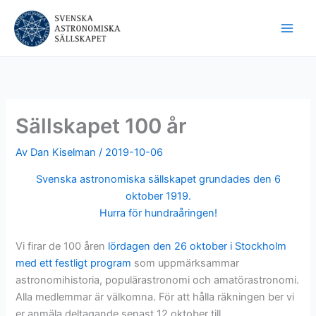
Hoppa
till
innehåll
Sällskapet 100 år
Av
Dan Kiselman
/
2019-10-06
Svenska astronomiska sällskapet grundades den 6
oktober 1919.
Hurra för hundraåringen!
Vi firar de 100 åren
lördagen den 26 oktober i Stockholm
med ett festligt program
som uppmärksammar
astronomihistoria, populärastronomi och amatörastronomi.
Alla medlemmar är välkomna. För att hålla räkningen ber vi
er anmäla deltagande senast 12 oktober till